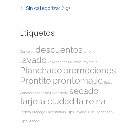
Sin categorizar
(19)
Etiquetas
descuentos
Consejos
la reina
lavado
Lavanderías Edificios
PayMatic
Planchado
promociones
prontomatic
Prontito
Salas
secado
Concesionadas de Lavandería
tarjeta ciudad la reina
Tarjeta Prepago Lavanderías
Tips Lavado
Tips Planchado
Tips Secado