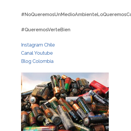
#NoQueremosUnMedioAmbienteLoQueremosC
#QueremosVerteBien
Instagram Chile
Canal Youtube
Blog Colombia