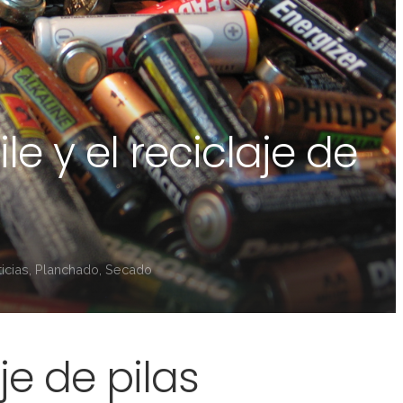
e y el reciclaje de
icias
,
Planchado
,
Secado
je de pilas