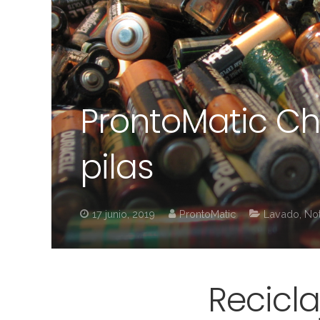
ProntoMatic Chil
pilas
17 junio, 2019
ProntoMatic
Lavado
,
Not
Recicla