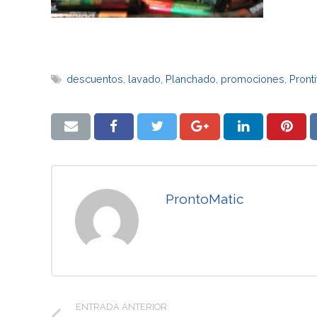
descuentos
,
lavado
,
Planchado
,
promociones
,
Pronti
ProntoMatic
ENTRADA ANTERIOR